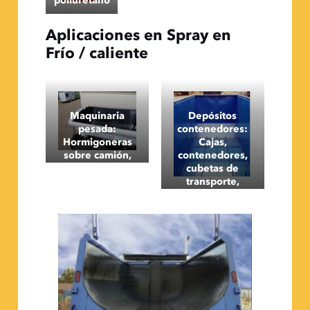
poliuretano
Aplicaciones en Spray en
Frío / caliente
Maquinaria
Depósitos
pesada:
contenedores:
Hormigoneras
Cajas,
sobre camión,
contenedores,
canaletas y tolvas
cubetas de
transporte,
depósitos para
productos