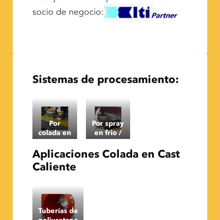
socio de negocio:
Sistemas de procesamiento:
Por
Por spray
colada en
en frio /
caliente
caliente
Aplicaciones Colada en Cast
Cast
Caliente
Tuberías de