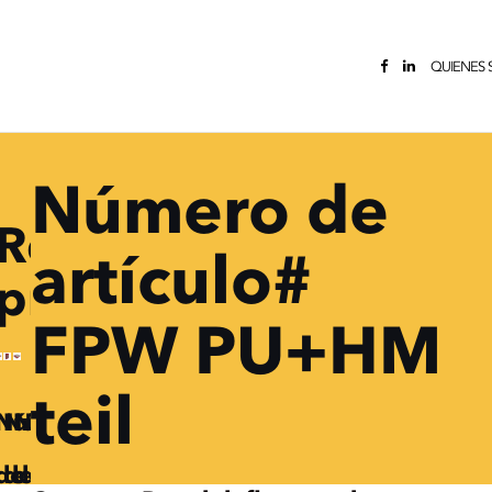
QUIENES
Número de
Related
artículo#
products
FPW PU+HM
teil
Número
Número
Número
de
de
de