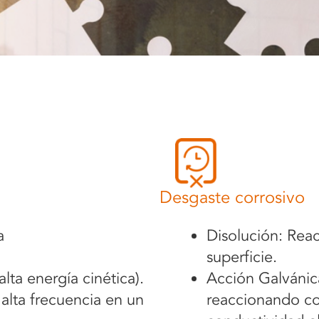
Desgaste corrosivo
a
Disolución: Reac
superficie.
lta energía cinética).
Acción Galváni
 alta frecuencia en un
reaccionando co