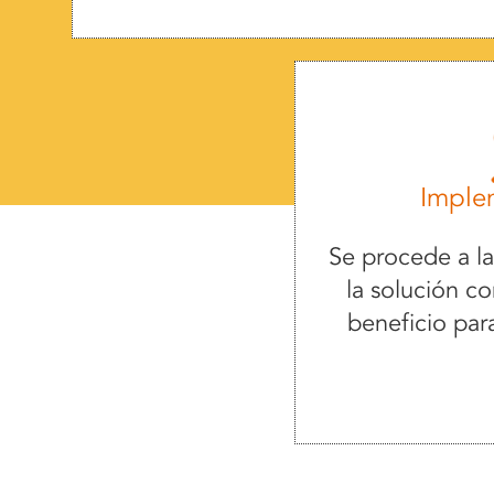
Imple
Se procede a l
la solución c
beneficio para