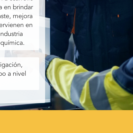
a en brindar
aste, mejora
ervienen en
ndustria
 química.
tigación,
po a nivel